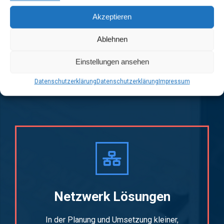
Akzeptieren
Ablehnen
Einstellungen ansehen
UNSERE SERVICES
Datenschutzerklärung
Datenschutzerklärung
Impressum
Netzwerk Lösungen
In der Planung und Umsetzung kleiner,